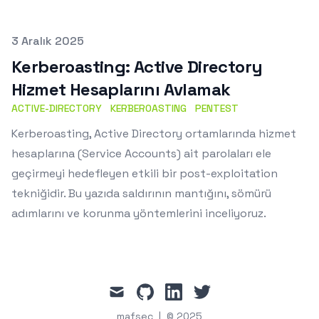
Published on
3 Aralık 2025
Kerberoasting: Active Directory
Hizmet Hesaplarını Avlamak
ACTIVE-DIRECTORY
KERBEROASTING
PENTEST
Kerberoasting, Active Directory ortamlarında hizmet
hesaplarına (Service Accounts) ait parolaları ele
geçirmeyi hedefleyen etkili bir post-exploitation
tekniğidir. Bu yazıda saldırının mantığını, sömürü
adımlarını ve korunma yöntemlerini inceliyoruz.
mail
github
linkedin
twitter
mafsec
|
© 2025