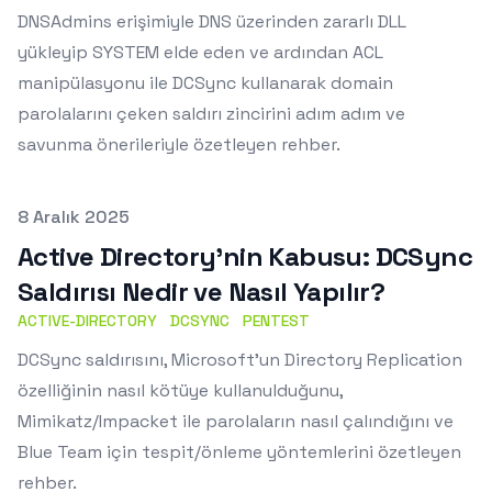
DNSAdmins erişimiyle DNS üzerinden zararlı DLL
yükleyip SYSTEM elde eden ve ardından ACL
manipülasyonu ile DCSync kullanarak domain
parolalarını çeken saldırı zincirini adım adım ve
savunma önerileriyle özetleyen rehber.
Published on
8 Aralık 2025
Active Directory’nin Kabusu: DCSync
Saldırısı Nedir ve Nasıl Yapılır?
ACTIVE-DIRECTORY
DCSYNC
PENTEST
DCSync saldırısını, Microsoft’un Directory Replication
özelliğinin nasıl kötüye kullanulduğunu,
Mimikatz/Impacket ile parolaların nasıl çalındığını ve
Blue Team için tespit/önleme yöntemlerini özetleyen
rehber.